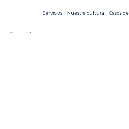
Servicios
Nuestra cultura
Casos de
sforma y genera armonía para promover una operación más
rching can help.