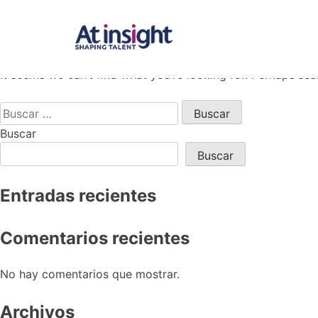
Skip
Nothing Found
to
content
Consultoría en empresas que acompaña, tran
It seems we can’t find what you’re looking for. Perhaps sea
Buscar:
Buscar
Buscar
Entradas recientes
Comentarios recientes
No hay comentarios que mostrar.
Archivos